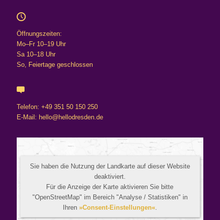
Öffnungszeiten:
Mo–Fr 10–19 Uhr
Sa 10–18 Uhr
So, Feiertage geschlossen
Telefon: +49 351 50 150 250
E-Mail: hello@hellodresden.de
Sie haben die Nutzung der Landkarte auf dieser Website
deaktiviert.
Für die Anzeige der Karte aktivieren Sie bitte
"OpenStreetMap" im Bereich "Analyse / Statistiken" in
Ihren
»Consent-Einstellungen«
.