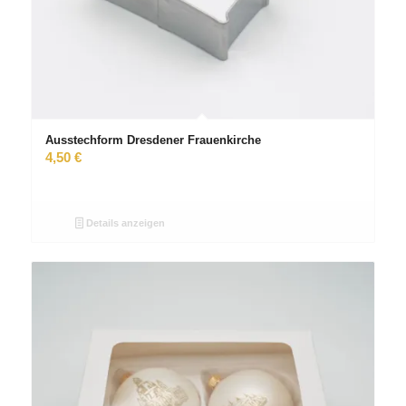
Ausstechform Dresdener Frauenkirche
4,50
€
Details anzeigen