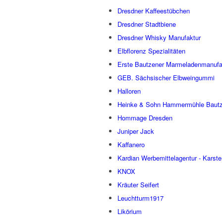
Dresdner Kaffeestübchen
Dresdner Stadtbiene
Dresdner Whisky Manufaktur
Elbflorenz Spezialitäten
Erste Bautzener Marmeladenmanufa
GEB. Sächsischer Elbweingummi
Halloren
Heinke & Sohn Hammermühle Baut
Hommage Dresden
Juniper Jack
Kaffanero
Kardian Werbemittelagentur - Karst
KNOX
Kräuter Seifert
Leuchtturm1917
Likörium