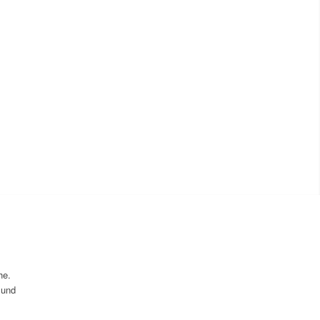
he.
 und