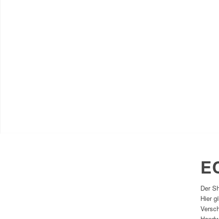
E
Der Sh
Hier g
Versch
Handw