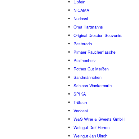
Lipfein
NICAMA
Nudossi
Oma Hartmanns
Original Dresden Souvenirs
Pestorado
Pirnaer Räucherflasche
Pralinenherz
Rothes Gut Meißen
Sandmännchen
Schloss Wackerbarth
SPIKA
Trötsch
Vadossi
W&S Wine & Sweets GmbH
Weingut Drei Herren
Weingut Jan Ulrich