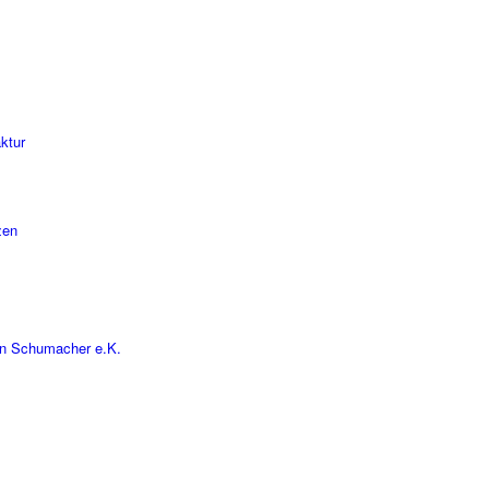
ktur
zen
en Schumacher e.K.