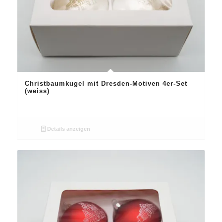
Christbaumkugel mit Dresden-Motiven 4er-Set
(weiss)
Details anzeigen