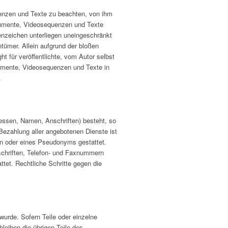
uenzen und Texte zu beachten, von ihm
okumente, Videosequenzen und Texte
enzeichen unterliegen uneingeschränkt
tümer. Allein aufgrund der bloßen
t für veröffentlichte, vom Autor selbst
okumente, Videosequenzen und Texte in
.
ressen, Namen, Anschriften) besteht, so
 Bezahlung aller angebotenen Dienste ist
n oder eines Pseudonyms gestattet.
schriften, Telefon- und Faxnummern
ttet. Rechtliche Schritte gegen die
wurde. Sofern Teile oder einzelne
bleiben die übrigen Teile des