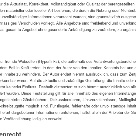
 die Aktualität, Korrektheit, Vollständigkeit oder Qualität der bereitgestellt
n materieller oder ideeller Art beziehen, die durch die Nutzung oder Nichtn
 unvollständiger Informationen verursacht wurden, sind grundsätzlich ausgesc
rlässiges Verschulden vorliegt. Alle Angebote sind freibleibend und unverbind
r das gesamte Angebot ohne gesonderte Ankündigung zu verändern, zu ergänzen
 auf fremde Webseiten (Hyperlinks), die außerhalb des Verantwortungsbereiche
 dem Fall in Kraft treten, in dem der Autor von den Inhalten Kenntnis hat un
r Inhalte zu verhindern. Der Autor erklärt hiermit ausdrücklich, dass zum Zeit
erkennbar waren. Auf die aktuelle und zukünftige Gestaltung, die Inhalte oder 
or keinerlei Einfluss. Deshalb distanziert er sich hiermit ausdrücklich von alle
ert wurden. Diese Feststellung gilt für alle innerhalb des eigenen Internetan
ingerichteten Gästebüchern, Diskussionsforen, Linkverzeichnissen, Mailinglis
hreibzugriffe möglich sind. Für illegale, fehlerhafte oder unvollständige Inh
erart dargebotener Informationen entstehen, haftet allein der Anbieter der Se
ge Veröffentlichung lediglich verweist.
enrecht