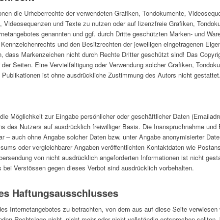
kationen die Urheberrechte der verwendeten Grafiken, Tondokumente, Videoseq
te, Videosequenzen und Texte zu nutzen oder auf lizenzfreie Grafiken, Tond
ternetangebotes genannten und ggf. durch Dritte geschützten Marken- und War
Kennzeichenrechts und den Besitzrechten der jeweiligen eingetragenen Eigen
, dass Markenzeichen nicht durch Rechte Dritter geschützt sind! Das Copyrigh
tor der Seiten. Eine Vervielfältigung oder Verwendung solcher Grafiken, Tond
 Publikationen ist ohne ausdrückliche Zustimmung des Autors nicht gestattet
 die Möglichkeit zur Eingabe persönlicher oder geschäftlicher Daten (Emailad
ens des Nutzers auf ausdrücklich freiwilliger Basis. Die Inanspruchnahme und
ar – auch ohne Angabe solcher Daten bzw. unter Angabe anonymisierter Date
ums oder vergleichbarer Angaben veröffentlichten Kontaktdaten wie Postan
ersendung von nicht ausdrücklich angeforderten Informationen ist nicht gesta
bei Verstössen gegen dieses Verbot sind ausdrücklich vorbehalten.
es Haftungsausschlusses
des Internetangebotes zu betrachten, von dem aus auf diese Seite verwiesen 
den Rechtslage nicht, nicht mehr oder nicht vollständig entsprechen sollten, 