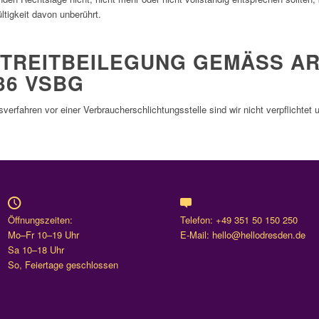
ltigkeit davon unberührt.
TREITBEILEGUNG GEMÄSS ART. 
6 VSBG
erfahren vor einer Verbraucherschlichtungsstelle sind wir nicht verpflichtet u
Öffnungszeiten:
Telefon: +49 351 50 150 250
Mo–Fr 10–19 Uhr
E-Mail: hello@hellodresden.de
Sa 10–18 Uhr
So, Feiertage geschlossen