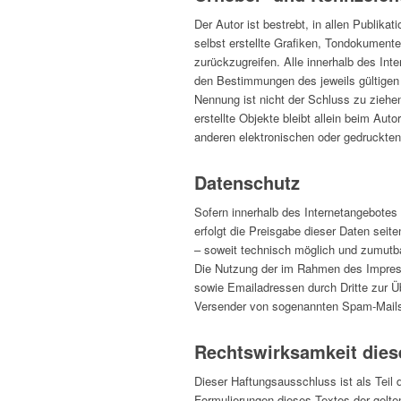
Der Autor ist bestrebt, in allen Publi
selbst erstellte Grafiken, Tondokumen
zurückzugreifen. Alle innerhalb des In
den Bestimmungen des jeweils gültigen 
Nennung ist nicht der Schluss zu ziehen
erstellte Objekte bleibt allein beim Au
anderen elektronischen oder gedruckten
Datenschutz
Sofern innerhalb des Internetangebotes
erfolgt die Preisgabe dieser Daten seit
– soweit technisch möglich und zumutb
Die Nutzung der im Rahmen des Impress
sowie Emailadressen durch Dritte zur Üb
Versender von sogenannten Spam-Mails 
Rechtswirksamkeit dies
Dieser Haftungsausschluss ist als Teil 
Formulierungen dieses Textes der gelten