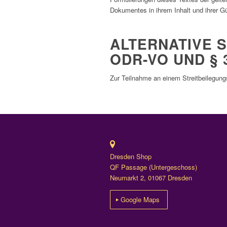
Dokumentes in ihrem Inhalt und ihrer Gü
ALTERNATIVE S
DR-VO UND § 3
Zur Teilnahme an einem Streitbeilegungsv
Dresden Shop
QF Passage (Untergeschoss)
Neumarkt 2, 01067 Dresden
Google Maps