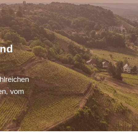
und
hlreichen
en, vom