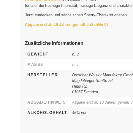
für alle, die fruchtige Intensität, nussige Eleganz und charakt
Jetzt entdecken und sächsischen Sherry-Charakter erleben.
Abgabe erst ab 18 Jahren gemäß JuSchGe §9
Zusätzliche Informationen
GEWICHT
n. v.
MASSE
n. v.
HERSTELLER
Dresdner Whisky Manufaktur Gmb
Magdeburger Straße 58
Haus R2
01067 Dresden
ABGABEHINWEIS
Abgabe erst ab 18 Jahren gemäß 
ALKOHOLGEHALT
46% vol.