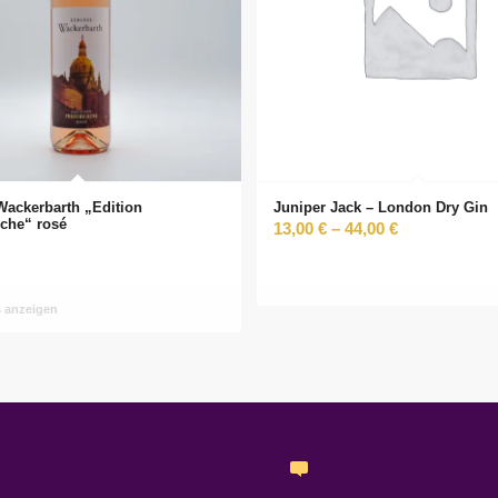
Wackerbarth „Edition
Juniper Jack – London Dry Gin
rche“ rosé
13,00
€
–
44,00
€
s anzeigen