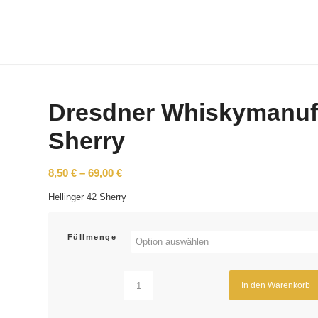
Dresdner Whiskymanufa
Sherry
8,50
€
–
69,00
€
Hellinger 42 Sherry
Füllmenge
In den Warenkorb