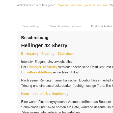
Artikelnummer:
n. v.
Kategorien:
Regionale Spirituosen
,
Weine & Spirituosen
M
Beschreibung
Zusätzliche Informationen
Produktsicherheit
Beschreibung
Hellinger 42 Sherry
Einzigartig · Fruchtig · Sächsisch
Intensiv. Elegant. Unverwechselbar.
Der
Hellinger 42 Sherry
verbindet sächsische Destillierkunst 
Einzelfassabfüllung
ein echtes Unikat.
Nach seiner Reifung in amerikanischen Bourbonfässern erhält e
Tönung und eine ausdrucksstarke, fruchtig-nussige Tiefe. Ein
Nase – opulent & vielschichtig
Eine wahre Flut sherrytypischer Aromen eröffnet das Bouquet: 
Schokolade und Kakao sorgen für Tiefe, während dezente Holzn
Zitrusaromen elegante Frische verleihen.