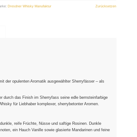
arke:
Dresdner Whisky Manufaktur
Zurücksetzen
mit der opulenten Aromatik ausgewählter Sherryfässer – als
r durch das Finish im Sherryfass seine edle bernsteinfarbige
 Whisky für Liebhaber komplexer, sherrybetonter Aromen.
dunkle, reife Früchte, Nüsse und saftige Rosinen. Dunkle
oten, ein Hauch Vanille sowie glasierte Mandarinen und feine