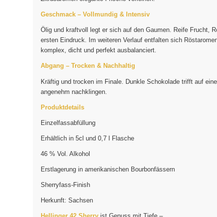
Geschmack – Vollmundig & Intensiv
Ölig und kraftvoll legt er sich auf den Gaumen. Reife Frucht
ersten Eindruck. Im weiteren Verlauf entfalten sich Röstarome
komplex, dicht und perfekt ausbalanciert.
Abgang – Trocken & Nachhaltig
Kräftig und trocken im Finale. Dunkle Schokolade trifft auf e
angenehm nachklingen.
Produktdetails
Einzelfassabfüllung
Erhältlich in 5cl und 0,7 l Flasche
46 % Vol. Alkohol
Erstlagerung in amerikanischen Bourbonfässern
Sherryfass-Finish
Herkunft: Sachsen
Hellinger 42 Sherry
ist Genuss mit Tiefe –