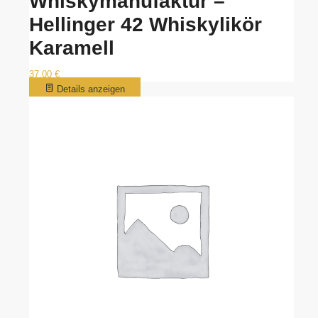
Whiskymanufaktur –
Hellinger 42 Whiskylikör
Karamell
37,00
€
Details anzeigen