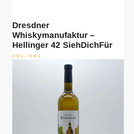
Dresdner
Whiskymanufaktur –
Hellinger 42 SiehDichFür
8,50
€
–
79,00
€
Dieses
Produkt
weist
mehrere
Varianten
auf.
Die
Optionen
können
auf
der