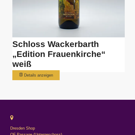
Produktseite
gewählt
werden
Schloss Wackerbarth
„Edition Frauenkirche“
weiß
Details anzeigen
Dresden Shop
QF Passage (Untergeschoss)