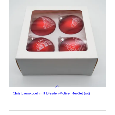
Christbaumkugeln mit Dresden-Motiven 4er-Set (rot)