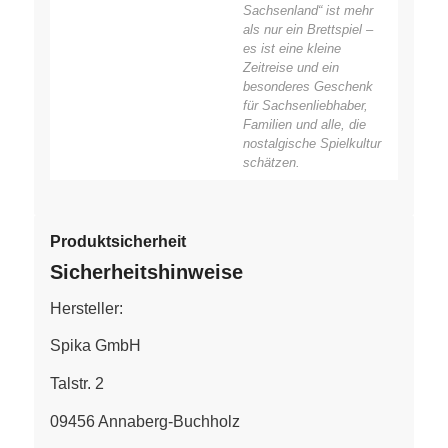
Sachsenland“ ist mehr
als nur ein Brettspiel –
es ist eine kleine
Zeitreise und ein
besonderes Geschenk
für Sachsenliebhaber,
Familien und alle, die
nostalgische Spielkultur
schätzen.
Produktsicherheit
Sicherheitshinweise
Hersteller:
Spika GmbH
Talstr. 2
09456 Annaberg-Buchholz