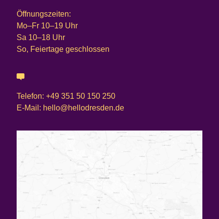
Öffnungszeiten:
Mo–Fr 10–19 Uhr
Sa 10–18 Uhr
So, Feiertage geschlossen
Telefon: +49 351 50 150 250
E-Mail: hello@hellodresden.de